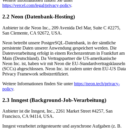
Weitere Informationen finden Sie unter
https://vercel.com/legal/privacy-policy
.
2.2 Neon (Datenbank-Hosting)
Anbieter ist die Neon Inc., 209 Avenida Del Mar, Suite C #2275,
San Clemente, CA 92672, USA.
Neon betreibt unsere PostgreSQL-Datenbank, in der sämtliche
persistente Daten unserer Anwendung gespeichert werden. Die
Datenverarbeitung erfolgt in einem Rechenzentrum in Frankfurt am
Main (Deutschland). Da Vertragspartner die US-amerikanische
Neon Inc. ist, haben wir mit Neon die EU-Standardvertragsklauseln
(SCCs) abgeschlossen. Neon Inc. ist zudem unter dem EU-US Data
Privacy Framework selbstzertifiziert.
Weitere Informationen finden Sie unter
https://neon.tech/privacy-
policy
.
2.3 Inngest (Background-Job-Verarbeitung)
Anbieter ist die Inngest, Inc., 2261 Market Street #4257, San
Francisco, CA 94114, USA.
Inngest verarbeitet zeitgesteuerte und asynchrone Aufgaben (z. B.