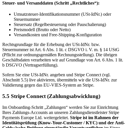
Steuer- und Versanddaten (Schritt „Rechtliches“):
Umsatzsteuer-Identifikationsnummer (USt-IdNr.) oder
Steuernummer
Steuersatz (Regelbesteuerung oder Pauschalierung)
Preismodell (Brutto oder Netto)
Versandkosten und Free-Shipping-Konfiguration
Rechtsgrundlage für die Erhebung der USt-IdNr. bzw.
Steuernummer ist Art. 6 Abs. 1 lit. c DSGVO i. V. m. § 14 UStG
(Pflicht zur ordnungsgemäßen Rechnungsstellung). Die übrigen
Geschäftsdaten verarbeiten wir auf Grundlage von Art. 6 Abs. 1 lit.
b DSGVO (Vertragserfüllung).
Sofern Sie eine USt-IdNr. angeben und Stripe Connect (vgl.
Abschnitt 5.5) live aktivieren, übermitteln wir die USt-IdNr. zur
Validierung gegen das EU-VIES-System an Stripe.
5.5 Stripe Connect (Zahlungsabwicklung)
Im Onboarding-Schritt „Zahlungen“ werden Sie zur Einrichtung
Ihres Zahlungs-Accounts an unseren Zahlungsdienstleister Stripe
Payments Europe Ltd. weitergeleitet.
Stripe ist im Rahmen der
Identitätsprüfung (Know-Your-Customer / KYC) und der Anti-
Geldwäsche-Prüfung eigenständig Verantwortlicher
im Sinne