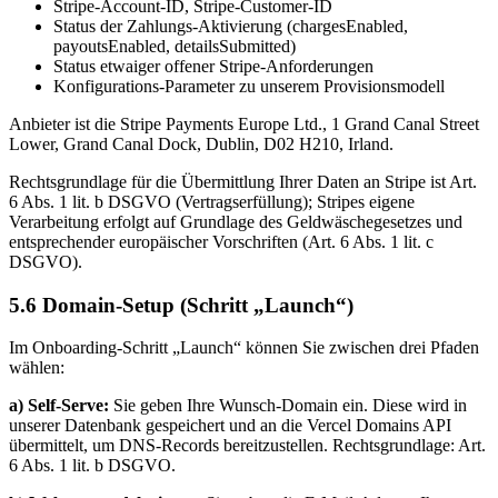
Stripe-Account-ID, Stripe-Customer-ID
Status der Zahlungs-Aktivierung (chargesEnabled,
payoutsEnabled, detailsSubmitted)
Status etwaiger offener Stripe-Anforderungen
Konfigurations-Parameter zu unserem Provisionsmodell
Anbieter ist die Stripe Payments Europe Ltd., 1 Grand Canal Street
Lower, Grand Canal Dock, Dublin, D02 H210, Irland.
Rechtsgrundlage für die Übermittlung Ihrer Daten an Stripe ist Art.
6 Abs. 1 lit. b DSGVO (Vertragserfüllung); Stripes eigene
Verarbeitung erfolgt auf Grundlage des Geldwäschegesetzes und
entsprechender europäischer Vorschriften (Art. 6 Abs. 1 lit. c
DSGVO).
5.6 Domain-Setup (Schritt „Launch“)
Im Onboarding-Schritt „Launch“ können Sie zwischen drei Pfaden
wählen:
a) Self-Serve:
Sie geben Ihre Wunsch-Domain ein. Diese wird in
unserer Datenbank gespeichert und an die Vercel Domains API
übermittelt, um DNS-Records bereitzustellen. Rechtsgrundlage: Art.
6 Abs. 1 lit. b DSGVO.